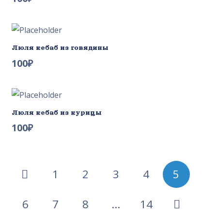
Люля кебаб из говядины
100
₽
Люля кебаб из курицы
100
₽
Пагинация
1
2
3
4
5
записей
6
7
8
…
14