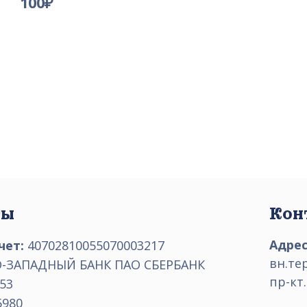
100
₽
ты
Кон
Адрес
чет:
40702810055070003217
вн.те
-ЗАПАДНЫЙ БАНК ПАО СБЕРБАНК
пр-кт.
53
5980