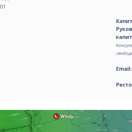
01
Капит
Руко
капит
Консуль
свобод
Email
Ресто