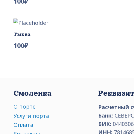
100
₽
Тыква
100
₽
Смоленка
Реквизи
О порте
Расчетный с
Банк:
СЕВЕРО
Услуги порта
БИК:
0440306
Оплата
ИНН:
781468
Контакты