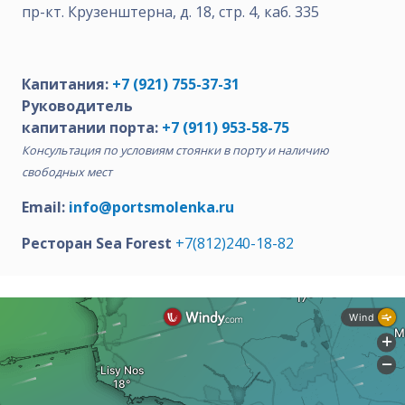
пр-кт. Крузенштерна, д. 18, стр. 4, каб. 335
Капитания:
+7 (921) 755-37-31
Руководитель
капитании порта:
+7 (911) 953-58-75
Консультация по условиям стоянки в порту и наличию
свободных мест
Email:
info@portsmolenka.ru
Ресторан Sea Forest
+7(812)240-18-82