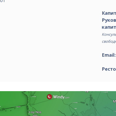
01
Капит
Руко
капит
Консуль
свобод
Email
Ресто