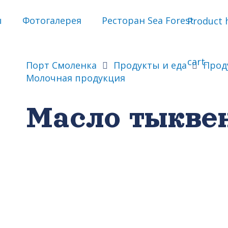
ы
Фотогалерея
Ресторан Sea Forest
Product
h
cart.
Порт Смоленка
Продукты и еда
Прод
Молочная продукция
Масло тыкве
а