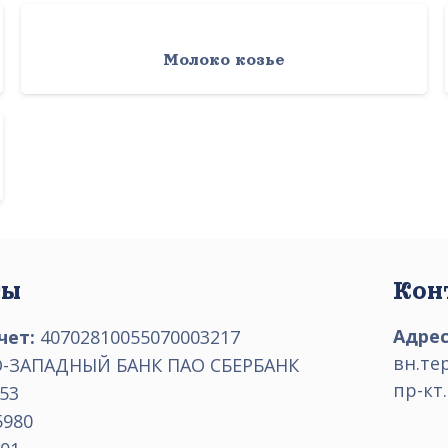
Молоко козье
ты
Кон
Адрес
чет:
40702810055070003217
вн.те
-ЗАПАДНЫЙ БАНК ПАО СБЕРБАНК
пр-кт.
53
5980