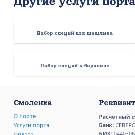
Другие услуги порт
Набор специй для шашлыка
Набор специй к баранине
Смоленка
Реквизи
О порте
Расчетный с
Банк:
СЕВЕРО
Услуги порта
БИК:
0440306
Оплата