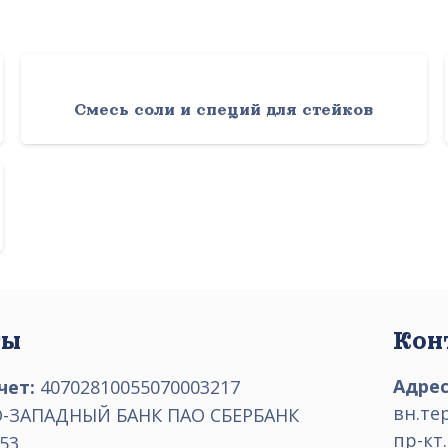
а
Смесь соли и специй для стейков
ты
Кон
Адрес
чет:
40702810055070003217
вн.те
-ЗАПАДНЫЙ БАНК ПАО СБЕРБАНК
пр-кт.
53