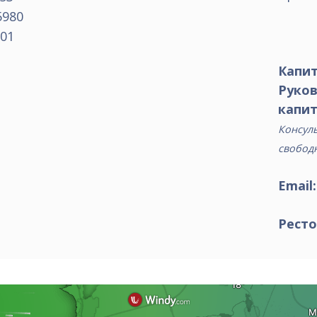
5980
01
Капит
Руко
капит
Консуль
свобод
Email
Ресто