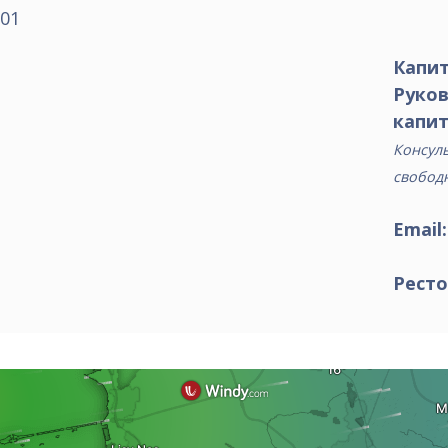
01
Капит
Руко
капит
Консуль
свобод
Email
Ресто