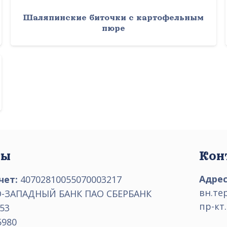
Шаляпинские биточки с картофельным
пюре
ты
Кон
Адрес
чет:
40702810055070003217
вн.те
-ЗАПАДНЫЙ БАНК ПАО СБЕРБАНК
пр-кт.
53
5980