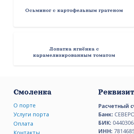
Осьминог с картофельным гратеном
Лопатка ягнёнка с
карамелизированным томатом
Смоленка
Реквизи
О порте
Расчетный с
Банк:
СЕВЕРО
Услуги порта
БИК:
0440306
Оплата
ИНН:
781468
Контакты