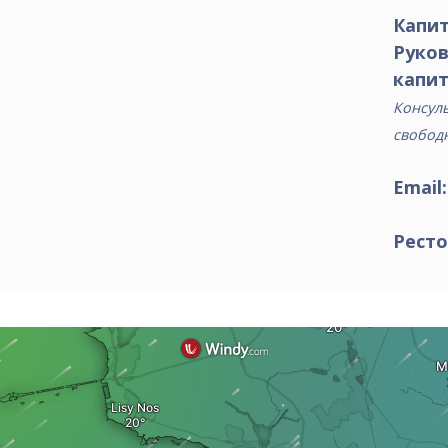
Капит
Руко
капит
Консуль
свобод
Email
Ресто