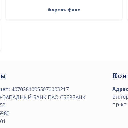
Форель филе
ты
Кон
Адрес
чет:
40702810055070003217
вн.те
-ЗАПАДНЫЙ БАНК ПАО СБЕРБАНК
пр-кт.
53
5980
01