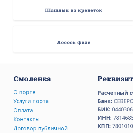
Шашлык из креветок
Лосось филе
Смоленка
Реквизи
О порте
Расчетный с
Банк:
СЕВЕРО
Услуги порта
БИК:
0440306
Оплата
ИНН:
781468
Контакты
КПП:
7801010
Договор публичной