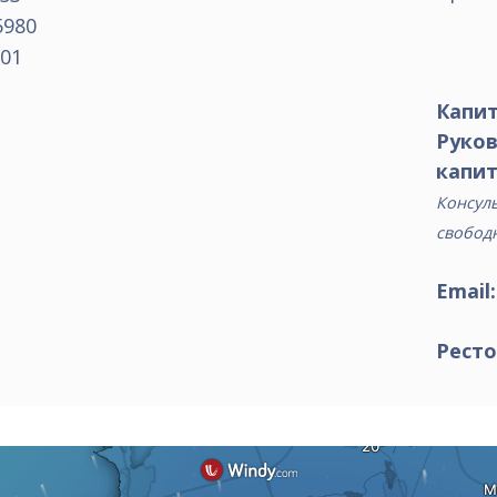
5980
01
Капит
Руко
капит
Консуль
свобод
Email
Ресто