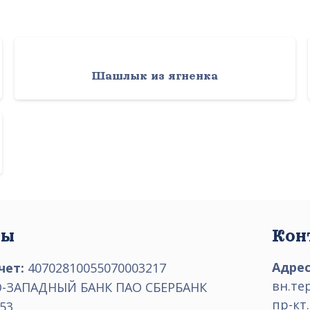
а
Шашлык из ягненка
ты
Кон
Адрес
чет:
40702810055070003217
вн.те
-ЗАПАДНЫЙ БАНК ПАО СБЕРБАНК
пр-кт.
53