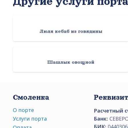
Другие услуги порт
Люля кебаб из говядины
Шашлык овощной
Смоленка
Реквизи
О порте
Расчетный с
Банк:
СЕВЕРО
Услуги порта
БИК:
0440306
Оплата