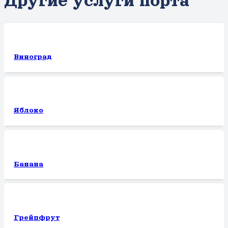
Другие услуги порта
Виноград
Яблоко
Банана
Грейпфрут