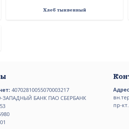
Хлеб тыквенный
ты
Кон
Адрес
чет:
40702810055070003217
вн.те
-ЗАПАДНЫЙ БАНК ПАО СБЕРБАНК
пр-кт.
53
5980
01