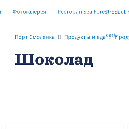
ы
Фотогалерея
Ресторан Sea Forest
Product
h
cart.
Порт Смоленка
Продукты и еда
Прод
Шоколад
а