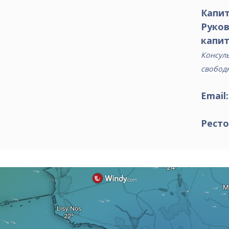
Капит
Руко
капит
Консуль
свобод
Email
Ресто