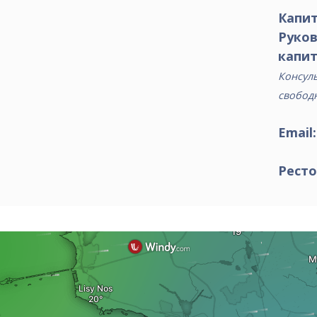
Капит
Руко
капит
Консуль
свобод
Email
Ресто