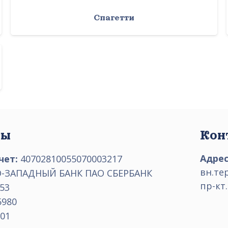
Спагетти
ты
Кон
Адрес
чет:
40702810055070003217
вн.те
-ЗАПАДНЫЙ БАНК ПАО СБЕРБАНК
пр-кт.
53
5980
01