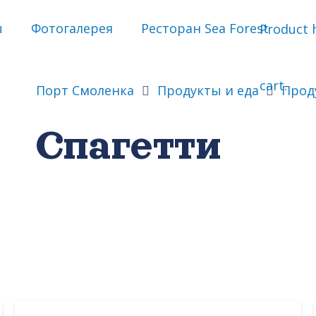
ы
Фотогалерея
Ресторан Sea Forest
Product
h
cart.
Порт Смоленка
Продукты и еда
Прод
Спагетти
а