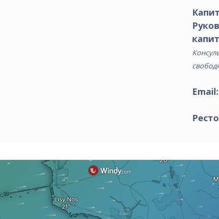
Капит
Руко
капит
Консуль
свобод
Email
Ресто