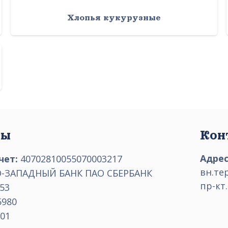
Хлопья кукурузные
ты
Кон
Адрес
чет:
40702810055070003217
вн.те
-ЗАПАДНЫЙ БАНК ПАО СБЕРБАНК
пр-кт.
53
5980
01